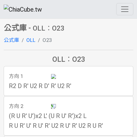
公式庫
-
OLL：O23
公式庫
OLL
O23
OLL：O23
方向 1
R2 D R' U2 R D' R' U2 R'
方向 2
(R U R' U')x2 L' (U R U' R')x2 L
R U R' U' R U' R' U2 R U' R' U2 R U R'