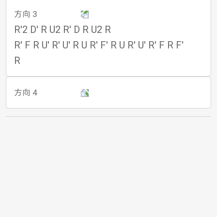
方向 3
R'2 D' R U2 R' D R U2 R
R' F R U' R' U' R U R' F' R U R' U' R' F R F'
R
方向 4