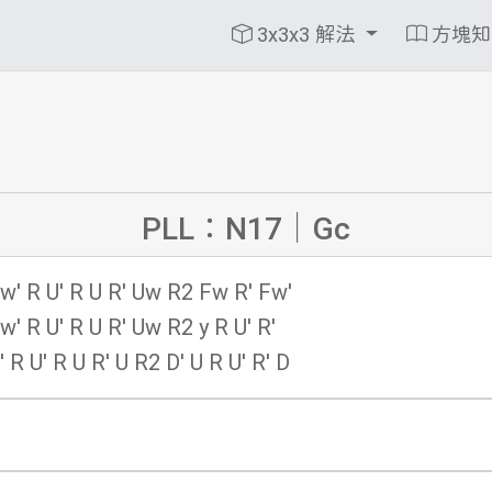
3x3x3 解法
方塊
PLL：N17｜Gc
w' R U' R U R' Uw R2 Fw R' Fw'
w' R U' R U R' Uw R2 y R U' R'
' R U' R U R' U R2 D' U R U' R' D