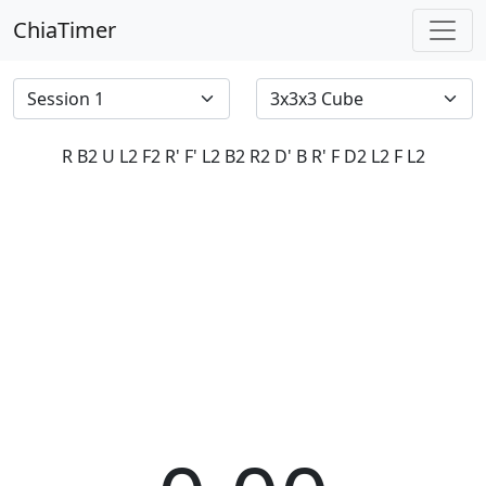
ChiaTimer
R B2 U L2 F2 R' F' L2 B2 R2 D' B R' F D2 L2 F L2